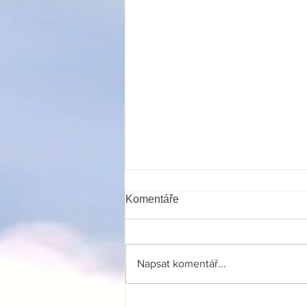
Komentáře
Napsat komentář...
Modrá stuha Dvořiště -