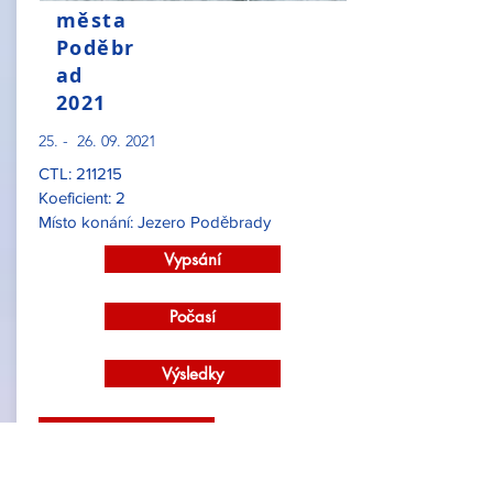
města
Poděbr
ad
2021
25. -
26. 09. 2021
CTL: 211215
Koeficient: 2
Místo konání: Jezero Poděbrady
Vypsání
Počasí
Výsledky
Fotogalerie