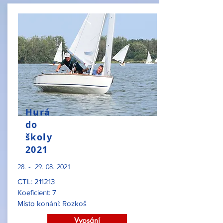
Hurá
do
školy
2021
28. -
29. 08. 2021
CTL: 211213
Koeficient: 7
Místo konání: Rozkoš
Vypsání