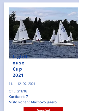
Lighth
ouse
Cup
2021
11. -
12. 09. 2021
CTL: 211716
Koeficient: 7
Místo konání: Máchovo jezero
Vypsání