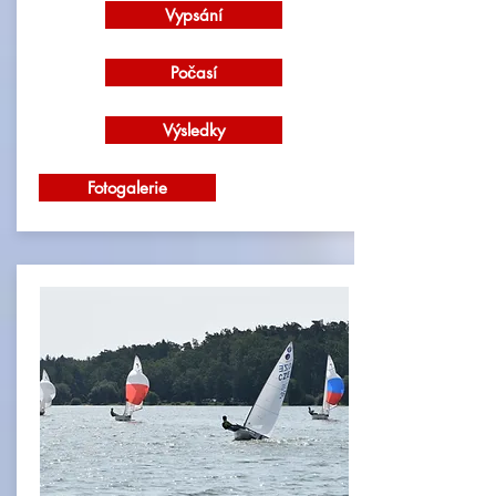
Vypsání
Počasí
Výsledky
Fotogalerie