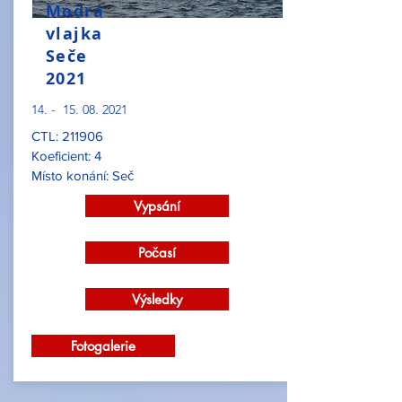
Modrá
vlajka
Seče
2021
14. -
15. 08. 2021
CTL: 211906
Koeficient: 4
Místo konání: Seč
Vypsání
Počasí
Výsledky
Fotogalerie