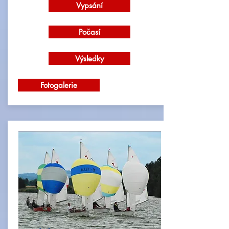
Vypsání
Počasí
Výsledky
Fotogalerie