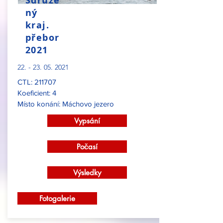
Sdruže
ný
kraj.
přebor
2021
22. - 23. 05. 2021
CTL: 211707
Koeficient: 4
Místo konání: Máchovo jezero
Vypsání
Počasí
Výsledky
Fotogalerie