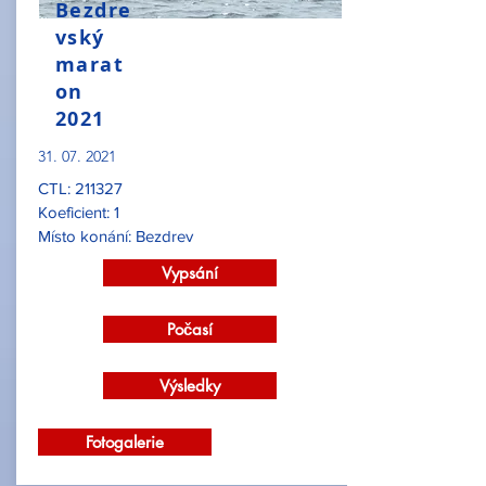
Bezdre
vský
marat
on
2021
31. 07. 2021
CTL: 211327
Koeficient: 1
Místo konání: Bezdrev
Vypsání
Počasí
Výsledky
Fotogalerie