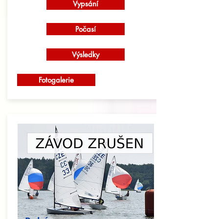
Vypsání
Počasí
Výsledky
Fotogalerie