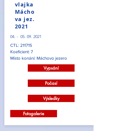
vlajka
Mácho
va jez.
2021
04. -
05. 09. 2021
CTL: 211715
Koeficient: 7
Místo konání: Máchovo jezero
Vypsání
Počasí
Výsledky
Fotogalerie