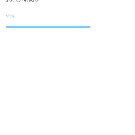
2KP, RS Feva-2KP
Více
RSVP
Sdílet událost
(c) 2018
www.fullhouse.cz
Asociace lodní třídy Pirát I Česko I Czech Pirat
Association