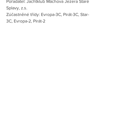
Pořadatel: Jachtklub Máchova Jezera Staré 
Splavy, z.s.
Zúčastněné třídy: Evropa-3C, Pirát-3C, Star-
3C, Evropa-2, Pirát-2
Více
Sdílet událost
(c) 2018
www.fullhouse.cz
Asociace lodní třídy Pirát I Česko I Czech Pirat
Association