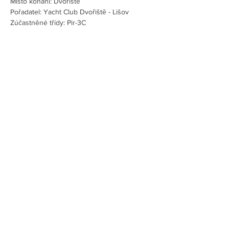
Místo konání: Dvořiště
Pořadatel: Yacht Club Dvořiště - Lišov
Zúčastněné třídy: Pir-3C
Více
Sdílet událost
(c) 2018
www.fullhouse.cz
Asociace lodní třídy Pirát I Česko I Czech Pirat
Association