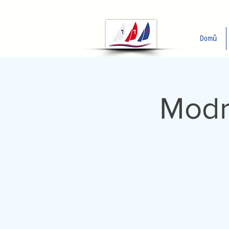
Domů
Modr