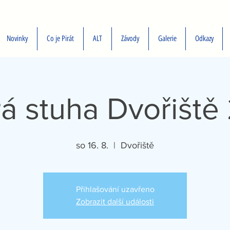
Novinky
Co je Pirát
ALT
Závody
Galerie
Odkazy
á stuha Dvořiště
so 16. 8.
  |  
Dvořiště
Přihlašování uzavřeno
Zobrazit další události