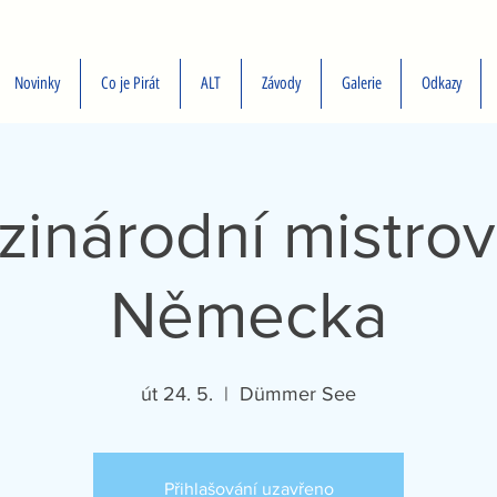
Novinky
Co je Pirát
ALT
Závody
Galerie
Odkazy
inárodní mistrov
Německa
út 24. 5.
  |  
Dümmer See
Přihlašování uzavřeno