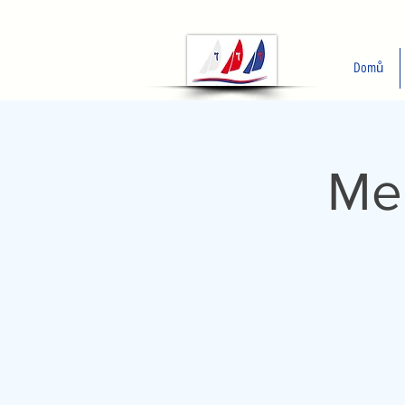
Domů
Mez