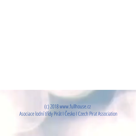
(c) 2018
www.fullhouse.cz
Asociace lodní třídy Pirát I Česko I Czech Pirat Association