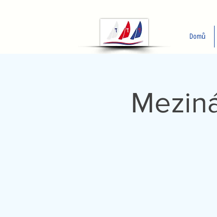
Domů
Meziná