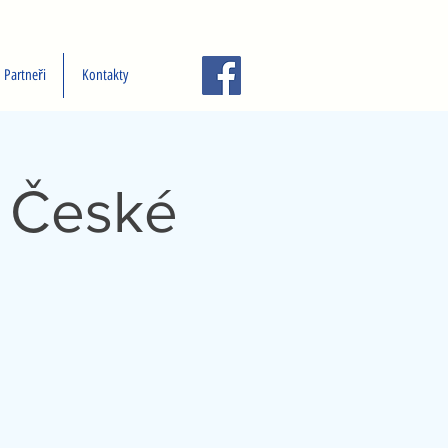
Partneři
Kontakty
í České