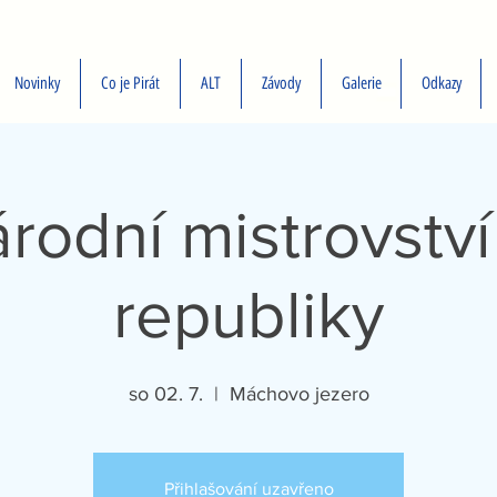
Novinky
Co je Pirát
ALT
Závody
Galerie
Odkazy
rodní mistrovstv
republiky
so 02. 7.
  |  
Máchovo jezero
Přihlašování uzavřeno