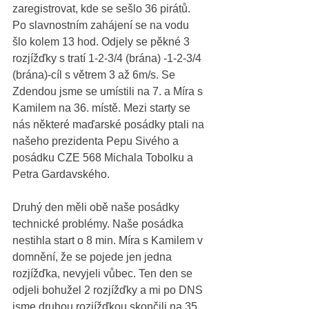
zaregistrovat, kde se sešlo 36 pirátů.
Po slavnostním zahájení se na vodu 
šlo kolem 13 hod. Odjely se pěkné 3 
rozjížďky s tratí 1-2-3/4 (brána) -1-2-3/4 
(brána)-cíl s větrem 3 až 6m/s. Se 
Zdendou jsme se umístili na 7. a Míra s 
Kamilem na 36. místě. Mezi starty se 
nás některé maďarské posádky ptali na 
našeho prezidenta Pepu Sivého a 
posádku CZE 568 Michala Tobolku a 
Petra Gardavského. 
Druhý den měli obě naše posádky 
technické problémy. Naše posádka 
nestihla start o 8 min. Míra s Kamilem v 
domnění, že se pojede jen jedna 
rozjížďka, nevyjeli vůbec. Ten den se 
odjeli bohužel 2 rozjížďky a mi po DNS 
jsme druhou rozjížďkou skončili na 35. 