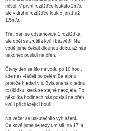
místě. V první rozjížďce foukalo 2m/s, 
ale v druhé rozjížďce fouklo jen 1 až 
1,5m/s.  
Třetí den se odstartovala 1 rozjížďka, 
ale opět se zrušila kvůli bezvětří. Na 
vodě jsme čekali dlouhou dobu, až nás 
nakonec poslali na břeh. 
Čtvrtý den se šlo na vodu po 10 hod., 
kde nás vláčeli po celém Balatonu, 
protože hledali vítr. Byla snaha o jednu 
rozjížďku, která se stejně neodjela. Po 
několika hodinách nás poslali na břeh 
kvůli přicházející bouři.
Na večer se uskutečnilo vyhlášení. 
Celkově jsme se tedy umístili na 17. a 