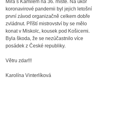
Míra s Kamilem na 36. místě. Na úkor 
koronavirové pandemii byl jejich letošní 
první závod organizačně celkem dobře 
zvládnut. Příští mistrovství by se mělo 
konat v Miskolc, kousek pod Košicemi. 
Byla škoda, že se nezúčastnilo více 
posádek z České republiky.
Větru zdar!!!
Karolína Vinterlíková