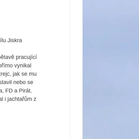
lu Jiskra 
bětavě pracující 
římo vynikal 
rejc, jak se mu 
stavil nebo se 
a, FD a Pirát. 
 i jachtařům z 