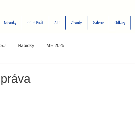
Novinky
Co je Pirát
ALT
Závody
Galerie
Odkazy
SJ
Nabídky
ME 2025
práva
9