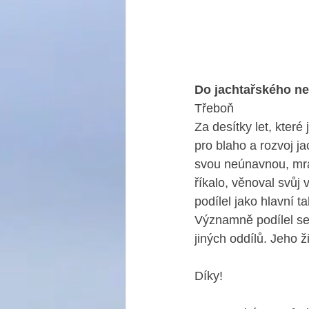
Do jachtařského n
Třeboň 
Za desítky let, které
pro blaho a rozvoj j
svou neúnavnou, mrav
říkalo, věnoval svůj 
podílel jako hlavní t
Významně podílel se
jiných oddílů. Jeho ž
Díky!