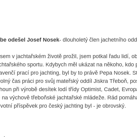
ebe odešel Josef Nosek
- dlouholetý člen jachetního oddí
 jsem v jachtařském životě prožil, jsem potkal řadu lidí, o
achtařského sportu. Kdybych měl ukázat na někoho, kdo p
enčí prací pro jachting, byl by to právě Pepa Nosek. St
volný čas práci pro svůj mateřský oddíl Jiskra Třeboň, po
ahoun při výrobě desítek lodí třídy Optimist, Cadet, Evrop
 na výchově třeboňské jachtařské mládeže. Rád pomáhal
ivotní příspěvek pro český jachting byl - je obrovský. 