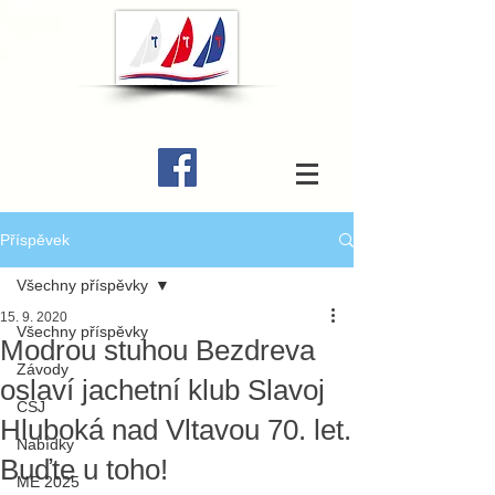
Příspěvek
Všechny příspěvky
15. 9. 2020
Všechny příspěvky
Modrou stuhou Bezdreva
Závody
oslaví jachetní klub Slavoj
ČSJ
Hluboká nad Vltavou 70. let.
Nabídky
Buďte u toho!
ME 2025