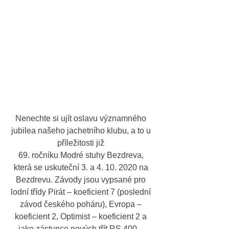
Nenechte si ujít oslavu významného 
jubilea našeho jachetního klubu, a to u 
příležitosti již 
69. ročníku Modré stuhy Bezdreva, 
která se uskuteční 3. a 4. 10. 2020 na 
Bezdrevu. Závody jsou vypsané pro 
lodní třídy Pirát – koeficient 7 (poslední 
závod českého poháru), Evropa – 
koeficient 2, Optimist – koeficient 2 a 
jako zástupce nových třít RS 400 – 