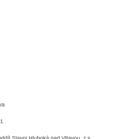
va
21
oddíl Slavoj Hluboká nad Vltavou, z.s.