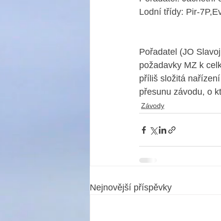
Lodní třídy: Pir-7P,
Pořadatel (JO Slavoj
požadavky MZ k celko
příliš složitá naříz
přesunu závodu, o k
Závody
Nejnovější příspěvky