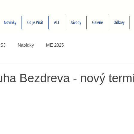
Novinky
Co je Pirát
ALT
Závody
Galerie
Odkazy
SJ
Nabídky
ME 2025
uha Bezdreva - nový term