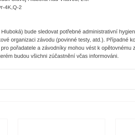
Evr-4K,Q-2
 Hluboká) bude sledovat potřebné administrativní hygien
vé organizaci závodu (povinné testy, atd.). Případné ko
ení pro pořadatele a závodníky mohou vést k opětovnému 
terém budou všichni zúčastnění včas informováni. 