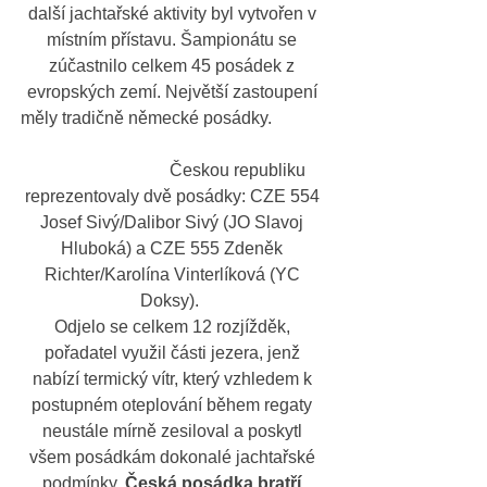
další jachtařské aktivity byl vytvořen v 
místním přístavu. Šampionátu se 
zúčastnilo celkem 45 posádek z 
evropských zemí. Největší zastoupení 
měly tradičně německé posádky.             
                              Českou republiku 
reprezentovaly dvě posádky: CZE 554 
Josef Sivý/Dalibor Sivý (JO Slavoj 
Hluboká) a CZE 555 Zdeněk 
Richter/Karolína Vinterlíková (YC 
Doksy).  
Odjelo se celkem 12 rozjížděk, 
pořadatel využil části jezera, jenž 
nabízí termický vítr, který vzhledem k 
postupném oteplování během regaty 
neustále mírně zesiloval a poskytl 
všem posádkám dokonalé jachtařské 
podmínky. 
Česká posádka bratří 