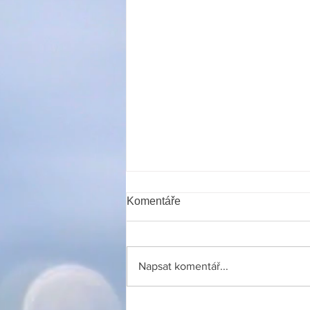
Komentáře
Napsat komentář...
Modrá stuha Dvořiště -